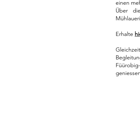
einen meh
Über die
Mühlaueri
Erhalte
hi
Gleichze
Begleitu
Füürobig
geniesse