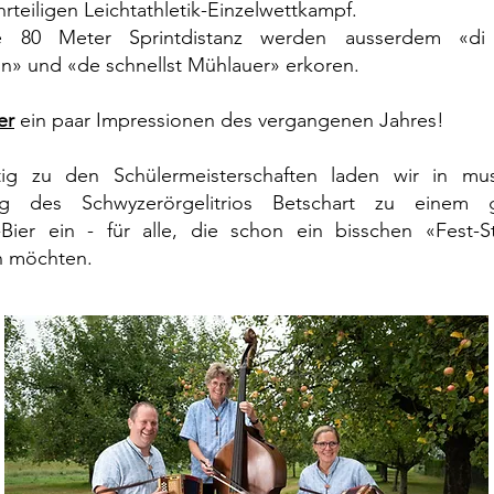
rteiligen Leichtathletik-Einzelwettkampf.
 80 Meter Sprintdistanz werden ausserdem «di s
n» und «de schnellst Mühlauer» erkoren.
er
ein paar Impressionen des vergangenen Jahres!
itig zu den Schülermeisterschaften laden wir in musi
ng des Schwyzerörgelitrios Betschart zu einem g
-Bier ein - für alle, die schon ein bisschen «Fest-
n möchten.