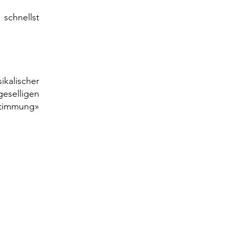
chnellst
kalischer
eselligen
Stimmung»